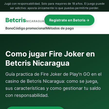
Jugá con responsabilidad. Solo para mayores de 18 años. El juego puede
ser adictivo: aposta únicamente lo que puedas permitirte perder.
Betcris
Registrate en Betcris →
NICARAGUA
Bono
Código promocional
Métodos de pago
Como jugar Fire Joker en
Betcris Nicaragua
Guía practica de Fire Joker de Play'n GO en el
casino de Betcris Nicaragua: como se juega,
sus características y como gestionar tu saldo
con responsabilidad.