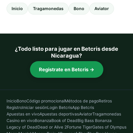
Inicio
Tragamonedas
Bono
Aviator
¿Todo listo para jugar en Betcris desde
Nicaragua?
Registrate en Betcris →
Inicio
Bono
Código promocional
Métodos de pago
Retiros
Registro
Iniciar sesión
Login Betcris
App Betcris
Apuestas en vivo
Apuestas deportivas
Aviator
Tragamonedas
Casino en vivo
Bonanza
Book of Dead
Big Bass Bonanza
Legacy of Dead
Dead or Alive 2
Fortune Tiger
Gates of Olympus