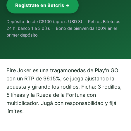
Registrate en Betcris →
Depósito desde C$100 (aprox. USD 3) · Retiros Billeteras
24 h; banco 1 a 3 días · Bono de bienvenida 100% en el
primer depósito
Fire Joker es una tragamonedas de Play'n GO
con un RTP de 96.15%; se juega ajustando la
apuesta y girando los rodillos. Ficha: 3 rodillos,
5 líneas y la Rueda de la Fortuna con
multiplicador. Jugá con responsabilidad y fijá
límites.