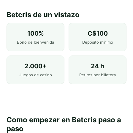
Betcris de un vistazo
100%
C$100
Bono de bienvenida
Depósito mínimo
2.000+
24 h
Juegos de casino
Retiros por billetera
Como empezar en Betcris paso a
paso