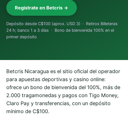
Registrate en Betcris →
Depósito desde C$100 (aprox. USD 3) · Retiros Billeteras
24 h; banco 1 a 3 días · Bono de bienvenida 100% en el
primer depósito
Betcris Nicaragua es el sitio oficial del operador
para apuestas deportivas y casino online:
ofrece un bono de bienvenida del 100%, más de
2.000 tragamonedas y pagos con Tigo Money,
Claro Pay y transferencias, con un depósito
mínimo de C$100.