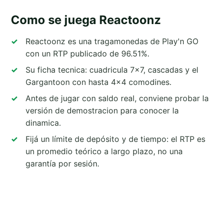
Como se juega Reactoonz
Reactoonz es una tragamonedas de Play'n GO
con un RTP publicado de 96.51%.
Su ficha tecnica: cuadricula 7x7, cascadas y el
Gargantoon con hasta 4x4 comodines.
Antes de jugar con saldo real, conviene probar la
versión de demostracion para conocer la
dinamica.
Fijá un límite de depósito y de tiempo: el RTP es
un promedio teórico a largo plazo, no una
garantía por sesión.