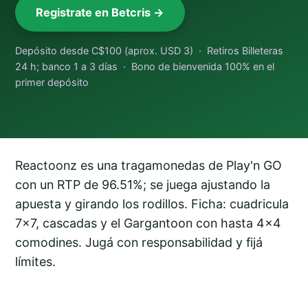
Registrate en Betcris →
Depósito desde C$100 (aprox. USD 3) · Retiros Billeteras
24 h; banco 1 a 3 días · Bono de bienvenida 100% en el
primer depósito
Reactoonz es una tragamonedas de Play'n GO
con un RTP de 96.51%; se juega ajustando la
apuesta y girando los rodillos. Ficha: cuadricula
7x7, cascadas y el Gargantoon con hasta 4x4
comodines. Jugá con responsabilidad y fijá
límites.