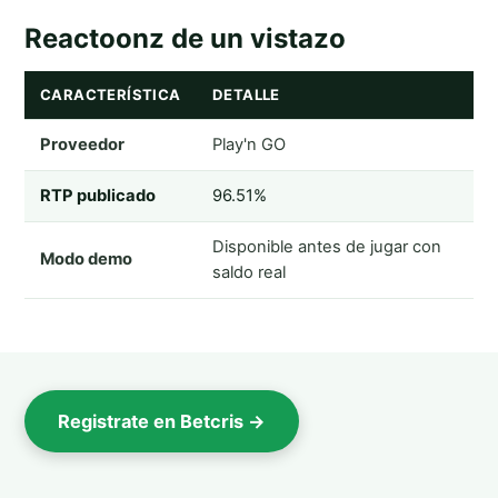
Reactoonz de un vistazo
CARACTERÍSTICA
DETALLE
Proveedor
Play'n GO
RTP publicado
96.51%
Disponible antes de jugar con
Modo demo
saldo real
Registrate en Betcris →