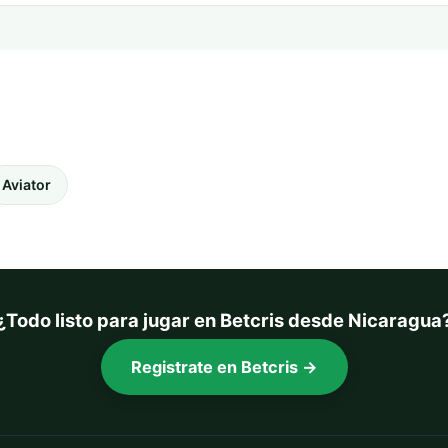
Aviator
¿Todo listo para jugar en Betcris desde Nicaragua
Registrate en Betcris →