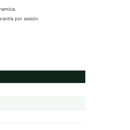
inamica.
rantía por sesión.