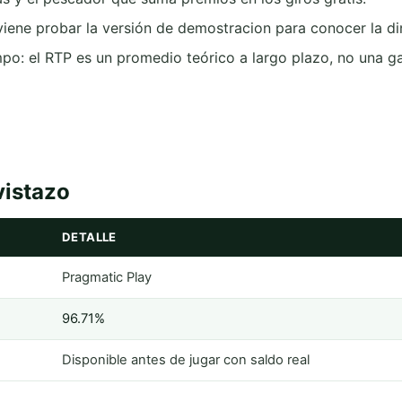
viene probar la versión de demostracion para conocer la d
empo: el RTP es un promedio teórico a largo plazo, no una ga
vistazo
DETALLE
Pragmatic Play
96.71%
Disponible antes de jugar con saldo real