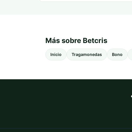
Más sobre Betcris
Inicio
Tragamonedas
Bono