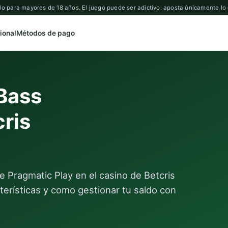
lo para mayores de 18 años. El juego puede ser adictivo: aposta únicamente lo 
ional
Métodos de pago
Bass
ris
e Pragmatic Play en el casino de Betcris
terísticas y como gestionar tu saldo con